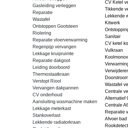
CV Ketel v
Gasleiding verleggen
Tikkende v
Reparatie
Lekkende 
Wastafel
Kitwerk
Ontstoppen Gootsteen
Ontstopping
Riolering
Sanitair
Reparatie vloerverwarming
CV ketel k
Regenpijp vervangen
Vulkraan
Lekkage kruipruimte
Koolmonox
Reparatie dakgoot
Verwarmin
Leiding doorboord
Verwijdere
Thermostaatkraan
Doorstroom
Verstopt Riool
Wastafel ve
Vervangen dakpannen
Centrale ve
CV onderhoud
Alternatief
Aansluiting wasmachine maken
Centrale Af
Lekkage meterkast
Reparatie 
Stankoverlast
Afvoer bad 
Lekkende radiatorkraan
Rookdetect