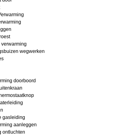
k
Verwarming
erwarming
eggen
roest
 verwarming
gsbuizen wegwerken
es
rming doorboord
buitenkraan
hermostaatknop
aterleiding
in
 gasleiding
rming aanleggen
 ontluchten