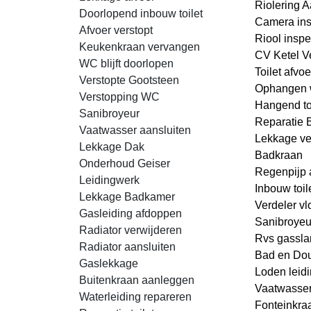
Riolering 
Doorlopend inbouw toilet
Camera ins
Afvoer verstopt
Riool inspe
Keukenkraan vervangen
CV Ketel V
WC blijft doorlopen
Toilet afvo
Verstopte Gootsteen
Ophangen 
Verstopping WC
Hangend toi
Sanibroyeur
Reparatie B
Vaatwasser aansluiten
Lekkage v
Lekkage Dak
Badkraan
Onderhoud Geiser
Regenpijp
Leidingwerk
Inbouw toil
Lekkage Badkamer
Verdeler v
Gasleiding afdoppen
Sanibroyeur
Radiator verwijderen
Rvs gassla
Radiator aansluiten
Bad en Do
Gaslekkage
Loden leid
Buitenkraan aanleggen
Vaatwasse
Waterleiding repareren
Fonteinkra