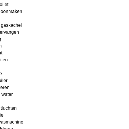
oilet
choonmaken
 gaskachel
vervangen
g
n
t
iten
e
iler
teren
 water
tluchten
ie
 wasmachine
lderen