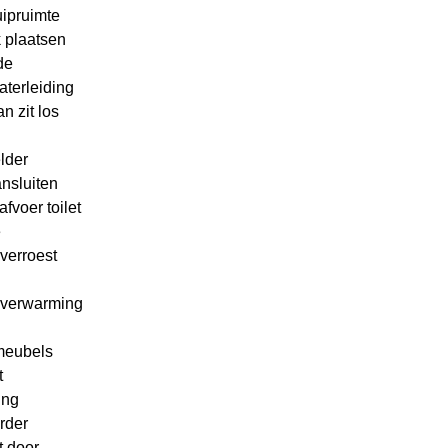
uipruimte
 plaatsen
de
aterleiding
n zit los
lder
nsluiten
fvoer toilet
e
verroest
rverwarming
eubels
t
ing
rder
t door