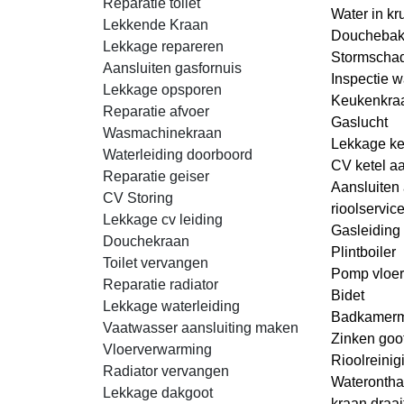
Reparatie toilet
Water in kr
Lekkende Kraan
Douchebak
Lekkage repareren
Stormscha
Aansluiten gasfornuis
Inspectie w
Lekkage opsporen
Keukenkraa
Reparatie afvoer
Gaslucht
Wasmachinekraan
Lekkage ke
Waterleiding doorboord
CV ketel aa
Reparatie geiser
Aansluiten a
CV Storing
rioolservic
Lekkage cv leiding
Gasleiding 
Douchekraan
Plintboiler
Toilet vervangen
Pomp vloe
Reparatie radiator
Bidet
Lekkage waterleiding
Badkamerm
Vaatwasser aansluiting maken
Zinken goo
Vloerverwarming
Rioolreinig
Radiator vervangen
Waterontha
Lekkage dakgoot
kraan draai