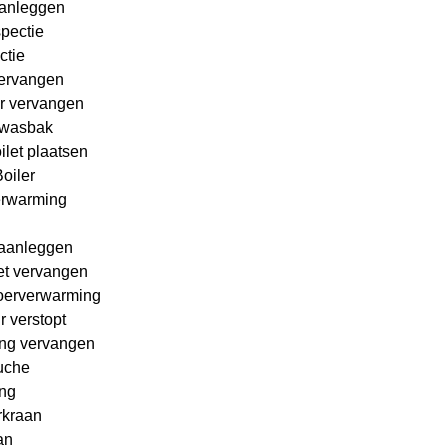
Aanleggen
pectie
ctie
ervangen
er vervangen
wasbak
let plaatsen
oiler
erwarming
 aanleggen
et vervangen
loerverwarming
 verstopt
ng vervangen
uche
ing
rkraan
an