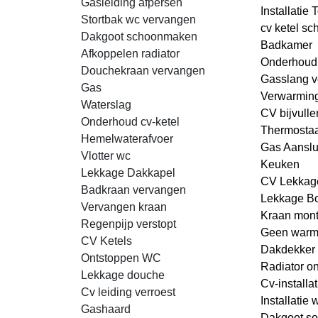
Gasleiding afpersen
Installatie T
Stortbak wc vervangen
cv ketel s
Dakgoot schoonmaken
Badkamer
Afkoppelen radiator
Onderhoud
Douchekraan vervangen
Gasslang 
Gas
Verwarmin
Waterslag
CV bijvulle
Onderhoud cv-ketel
Thermostaa
Hemelwaterafvoer
Gas Aanslu
Vlotter wc
Keuken
Lekkage Dakkapel
CV Lekkag
Badkraan vervangen
Lekkage Bo
Vervangen kraan
Kraan mon
Regenpijp verstopt
Geen warm
CV Ketels
Dakdekker
Ontstoppen WC
Radiator on
Lekkage douche
Cv-installat
Cv leiding verroest
Installatie
Gashaard
Dakgoot so