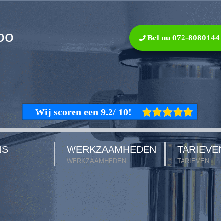
oo
Bel nu 072-8080144
NS
WERKZAAMHEDEN
TARIEVE
WERKZAAMHEDEN
TARIEVEN