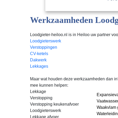
Werkzaamheden Loodgie
Loodgieter-heiloo.nl is in Heiloo uw partner voo
Loodgieterswerk
Verstoppingen
CV-ketels
Dakwerk
Lekkages
Maar wat houden deze werkzaamheden dan in? Loo
mee kunnen helpen:
Lekkage
Expansieva
Verstopping
Vaatwasser
Verstopping keukenafvoer
Waakvlam g
Loodgieterswerk
Waterleidi
Lekkage afvoer