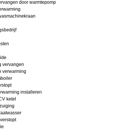
ervangen door warmtepomp
erwarming
wasmachinekraan
sbedrijf
osten
ide
g vervangen
n verwarming
boiler
rstopt
rwarming installeren
 CV ketel
zuiging
vaatwasser
verstopt
ie