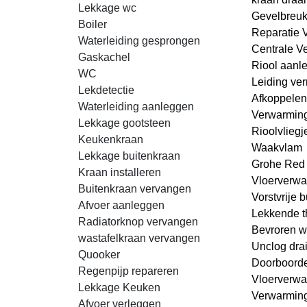
Lekkage wc
Gevelbreu
Boiler
Reparatie 
Waterleiding gesprongen
Centrale V
Gaskachel
Riool aanl
WC
Leiding ver
Lekdetectie
Afkoppelen
Waterleiding aanleggen
Verwarmin
Lekkage gootsteen
Rioolvliegj
Keukenkraan
Waakvlam
Lekkage buitenkraan
Grohe Red
Kraan installeren
Vloerverwa
Buitenkraan vervangen
Vorstvrije 
Afvoer aanleggen
Lekkende t
Radiatorknop vervangen
Bevroren w
wastafelkraan vervangen
Unclog dra
Quooker
Doorboorde
Regenpijp repareren
Vloerverwa
Lekkage Keuken
Verwarming
Afvoer verleggen