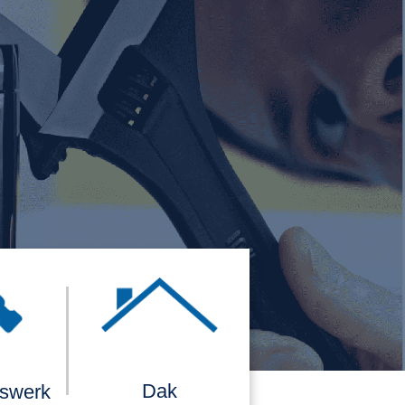
Dak
rswerk