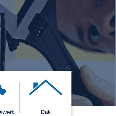
Dak
rswerk