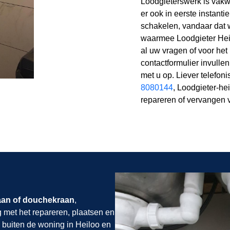
Loodgieterswerk is vakwe
er ook in eerste instanti
schakelen, vandaar dat 
waarmee Loodgieter Heil
al uw vragen of voor he
contactformulier invulle
met u op. Liever telefon
8080144
, Loodgieter-he
repareren of vervangen 
aan of douchekraan
,
g met het repareren, plaatsen en
 buiten de woning in Heiloo en