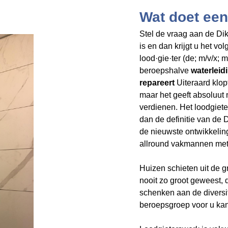
Wat doet een
Stel de vraag aan de Dik
is en dan krijgt u het v
lood·gie·ter (de; m/v/x;
beroepshalve
waterleidi
repareert
Uiteraard klop
maar het geeft
absoluut 
verdienen. Het loodgiet
dan de definitie van de
de nieuwste ontwikkelin
allround vakmannen met 
Huizen schieten uit de 
nooit zo groot geweest,
schenken aan de divers
beroepsgroep voor u kan