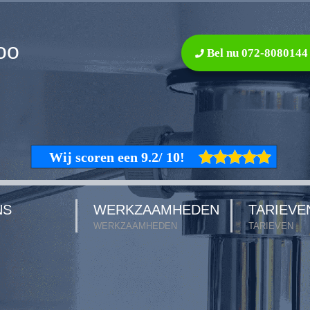
oo
Bel nu 072-8080144
NS
WERKZAAMHEDEN
TARIEVE
WERKZAAMHEDEN
TARIEVEN