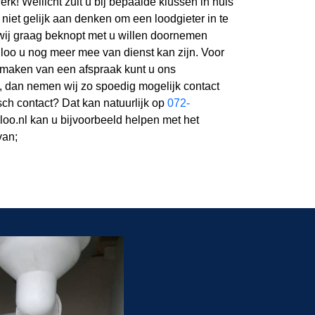
rk! Wellicht zult u bij bepaalde klussen in huis
e niet gelijk aan denken om een loodgieter in te
wij graag beknopt met u willen doornemen
oo u nog meer mee van dienst kan zijn. Voor
t maken van een afspraak kunt u ons
n, dan nemen wij zo spoedig mogelijk contact
isch contact? Dat kan natuurlijk op
072-
iloo.nl kan u bijvoorbeeld helpen met het
van;