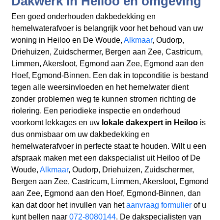
Dakwerk in Heiloo en omgeving
Een goed onderhouden dakbedekking en
hemelwaterafvoer is belangrijk voor het behoud van uw
woning in Heiloo en De Woude,
Alkmaar
, Oudorp,
Driehuizen, Zuidschermer, Bergen aan Zee, Castricum,
Limmen, Akersloot, Egmond aan Zee, Egmond aan den
Hoef, Egmond-Binnen. Een dak in topconditie is bestand
tegen alle weersinvloeden en het hemelwater dient
zonder problemen weg te kunnen stromen richting de
riolering. Een periodieke inspectie en onderhoud
voorkomt lekkages en uw
lokale dakexpert in Heiloo
is
dus onmisbaar om uw dakbedekking en
hemelwaterafvoer in perfecte staat te houden. Wilt u een
afspraak maken met een dakspecialist uit Heiloo of De
Woude,
Alkmaar
, Oudorp, Driehuizen, Zuidschermer,
Bergen aan Zee, Castricum, Limmen, Akersloot, Egmond
aan Zee, Egmond aan den Hoef, Egmond-Binnen, dan
kan dat door het invullen van het
aanvraag formulier
of u
kunt bellen naar
072-8080144
. De dakspecialisten van