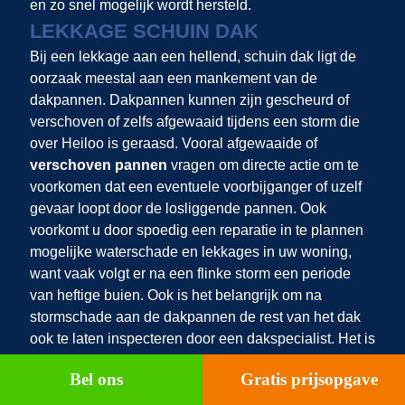
en zo snel mogelijk wordt hersteld.
LEKKAGE SCHUIN DAK
Bij een lekkage aan een hellend, schuin dak ligt de
oorzaak meestal aan een mankement van de
dakpannen. Dakpannen kunnen zijn gescheurd of
verschoven of zelfs afgewaaid tijdens een storm die
over Heiloo is geraasd. Vooral afgewaaide of
verschoven pannen
vragen om directe actie om te
voorkomen dat een eventuele voorbijganger of uzelf
gevaar loopt door de losliggende pannen. Ook
voorkomt u door spoedig een reparatie in te plannen
mogelijke waterschade en lekkages in uw woning,
want vaak volgt er na een flinke storm een periode
van heftige buien. Ook is het belangrijk om na
stormschade aan de dakpannen de rest van het dak
ook te laten inspecteren door een dakspecialist. Het is
goed mogelijk dat er meer dakpannen zijn
Bel ons
Gratis prijsopgave
verschoven of loszitten, dan zo op het eerste oog
zichtbaar is.